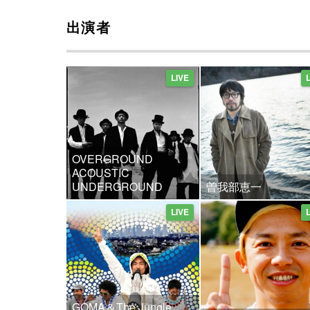
出演者
LIVE
OVERGROUND
ACOUSTIC
UNDERGROUND
曽我部恵一
LIVE
GOMA＆The Jungle