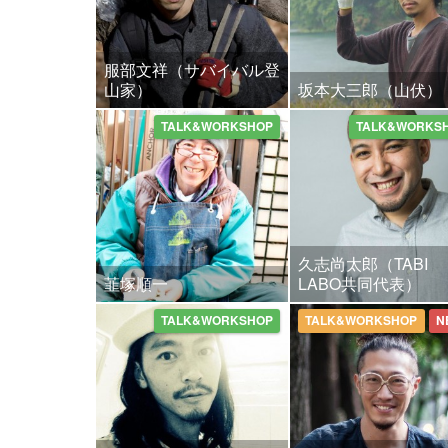
服部文祥（サバイバル登
山家）
坂本大三郎（山伏）
TALK&WORKSHOP
TALK&WORKS
久志尚太郎（TABI
韮塚順一
LABO共同代表）
TALK&WORKSHOP
TALK&WORKSHOP
N