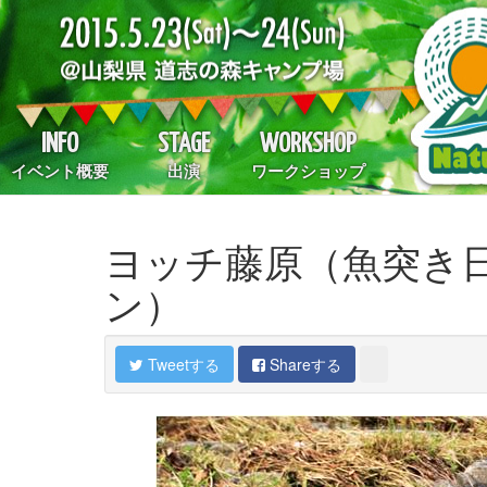
INFO
STAGE
WORKSHOP
イベント概要
出演
ワークショップ
ヨッチ藤原（魚突き日
ン）
Tweetする
Shareする