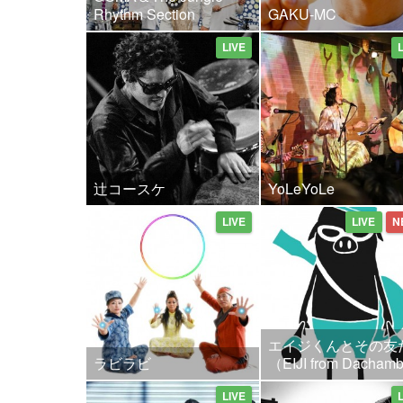
Rhythm Section
GAKU-MC
LIVE
辻コースケ
YoLeYoLe
LIVE
LIVE
N
エイジくんとその友
ラビラビ
（EIJI from Dacha
LIVE