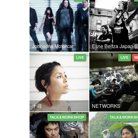
Johnsons Motorcar
Esne Beltza Japan S
LIVE
LIVE
N
千尋
NETWORKS
TALK&WORKSHOP
TALK&WORKS