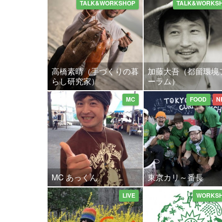
TALK&WORKSHOP
TALK&WORKS
高橋素晴（手づくりの暮
加藤大吾（都留環境
らし研究家）
ーラム）
MC
FOOD
N
MC あっくん
東京カリ～番長
LIVE
WORKS