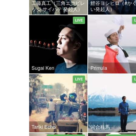
工藤真工（三角エコビレ
鯉谷ヨシヒロ（#か
ッジ サイハテ 発起人）
い発起人）
LIVE
Sugai Ken
Primula
LIVE
Tariki Echo
河合桂馬