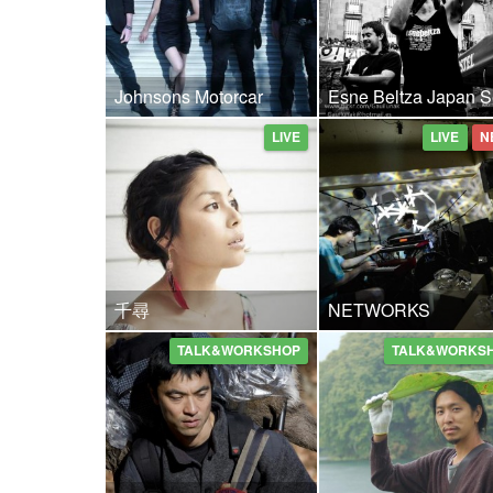
Johnsons Motorcar
Esne Beltza Japan S
LIVE
LIVE
N
千尋
NETWORKS
TALK&WORKSHOP
TALK&WORKS