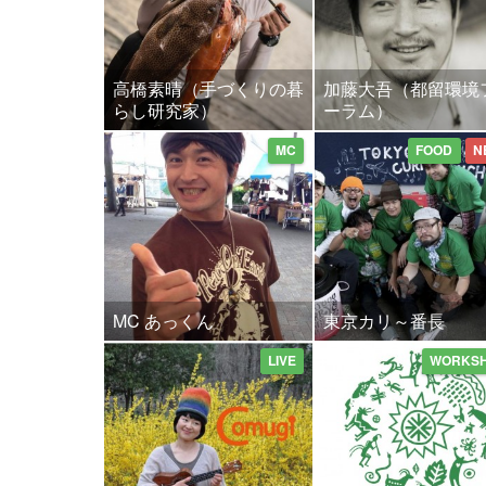
高橋素晴（手づくりの暮
加藤大吾（都留環境
らし研究家）
ーラム）
MC
FOOD
N
MC あっくん
東京カリ～番長
LIVE
WORKS