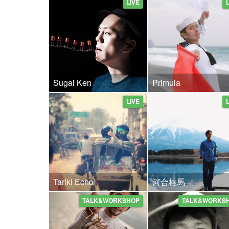
LIVE
Sugai Ken
Primula
LIVE
Tariki Echo
河合桂馬
TALK&WORKSHOP
TALK&WORKS