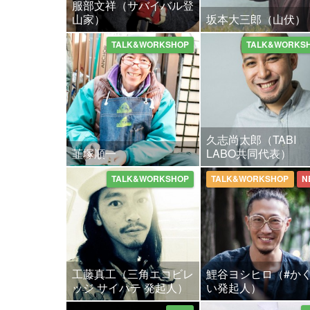
服部文祥（サバイバル登
山家）
坂本大三郎（山伏）
TALK&WORKSHOP
TALK&WORKS
久志尚太郎（TABI
韮塚順一
LABO共同代表）
TALK&WORKSHOP
TALK&WORKSHOP
N
工藤真工（三角エコビレ
鯉谷ヨシヒロ（#か
ッジ サイハテ 発起人）
い発起人）