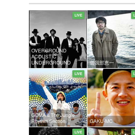
LIVE
OVERGROUND
ACOUSTIC
UNDERGROUND
曽我部恵一
LIVE
GOMA＆The Jungle
Rhythm Section
GAKU-MC
LIVE