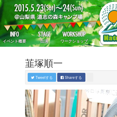
INFO
STAGE
WORKSHOP
イベント概要
出演
ワークショップ
韮塚順一
Tweetする
Shareする