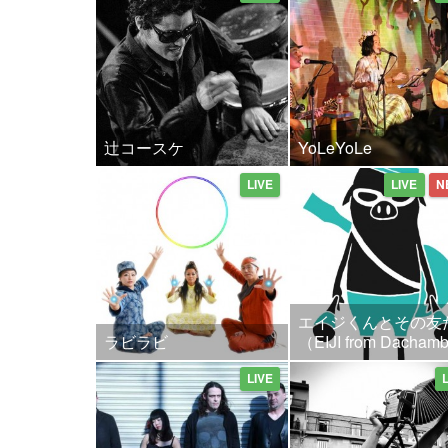
辻コースケ
YoLeYoLe
LIVE
LIVE
N
エイジくんとその友
ラビラビ
（EIJI from Dacha
LIVE