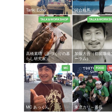
Tariki Echo
河合桂馬
TALK&WORKSHOP
TALK&WORKS
高橋素晴（手づくりの暮
加藤大吾（都留環境
らし研究家）
ーラム）
MC
FOOD
N
MC あっくん
東京カリ～番長