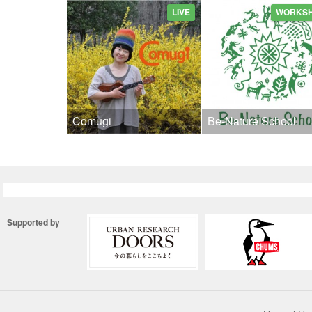
LIVE
WORKS
Comugi
Be-Nature School
Supported by