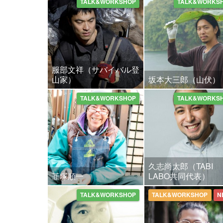
TALK&WORKSHOP
TALK&WORKS
服部文祥（サバイバル登
山家）
坂本大三郎（山伏）
TALK&WORKSHOP
TALK&WORKS
久志尚太郎（TABI
韮塚順一
LABO共同代表）
TALK&WORKSHOP
TALK&WORKSHOP
N