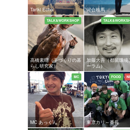
Tariki Echo
河合桂馬
TALK&WORKSHOP
TALK&WORKS
高橋素晴（手づくりの暮
加藤大吾（都留環境
らし研究家）
ーラム）
MC
FOOD
N
MC あっくん
東京カリ～番長