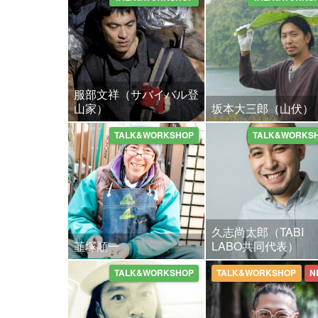
服部文祥（サバイバル登
山家）
坂本大三郎（山伏）
TALK&WORKSHOP
TALK&WORKS
久志尚太郎（TABI
韮塚順一
LABO共同代表）
TALK&WORKSHOP
TALK&WORKSHOP
N