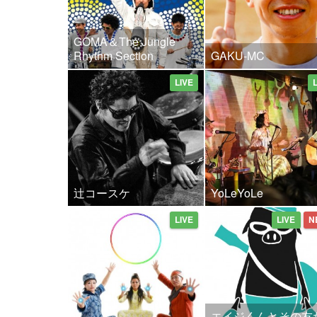
GOMA＆The Jungle
Rhythm Section
GAKU-MC
LIVE
辻コースケ
YoLeYoLe
LIVE
LIVE
N
エイジくんとその友