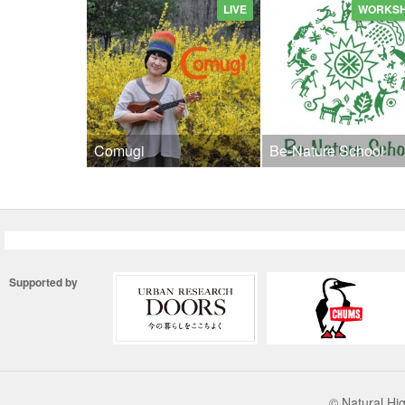
LIVE
WORKS
Comugi
Be-Nature School
Supported by
© Natural 