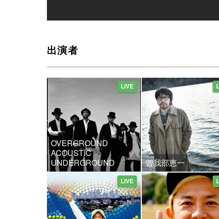
出演者
LIVE
OVERGROUND
ACOUSTIC
UNDERGROUND
曽我部恵一
LIVE