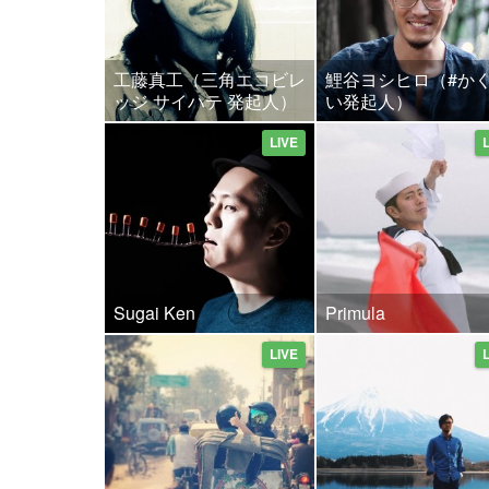
工藤真工（三角エコビレ
鯉谷ヨシヒロ（#か
ッジ サイハテ 発起人）
い発起人）
LIVE
Sugai Ken
Primula
LIVE