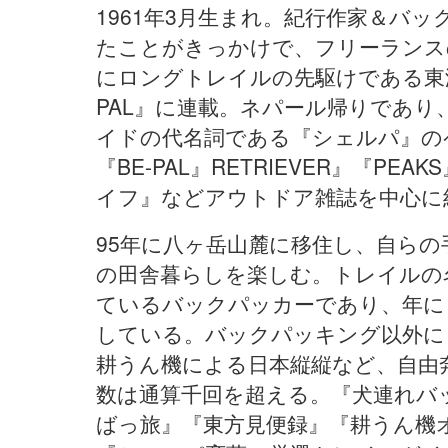
1961年3月生まれ。紀行作家＆バ
たことがきっかけで、フリーランスの
にロングトレイルの先駆けである東海
PAL』に連載。ネパール帰りであ
イドの代名詞である『シェルパ』の
『BE-PAL』RETRIEVER』『
イフ』などアウトドア雑誌を中心に
95年に八ヶ岳山麓に移住し、自ら
の田舎暮らしを楽しむ。トレイルの
ているバックパッカーであり、年に
している。バックパッキング以外に
耕うん機による日本縦縦など、自由
数は通算千回を超える。『犬連れバ
ばっ旅』『東方見便録』『耕うん機