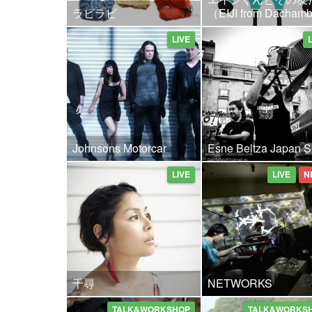
ラビラビ
（EIJI from Dacha
LIVE
Johnsons Motorcar
Esne Beltza Japan S
LIVE
LIVE
N
千尋
NETWORKS
TALK&WORKSHOP
TALK&WORKS