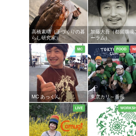
高橋素晴（手づくりの暮
加藤大吾（都留環境
らし研究家）
ーラム）
MC
FOOD
N
MC あっくん
東京カリ～番長
LIVE
WORKS