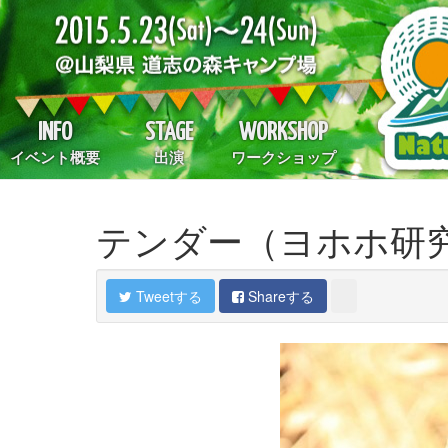
INFO
STAGE
WORKSHOP
イベント概要
出演
ワークショップ
テンダー（ヨホホ研
Tweetする
Shareする