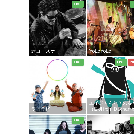
LIVE
辻コースケ
YoLeYoLe
LIVE
LIVE
N
エイジくんとその友
ラビラビ
（EIJI from Dacha
LIVE