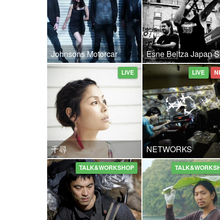
Johnsons Motorcar
Esne Beltza Japan S
LIVE
LIVE
N
千尋
NETWORKS
TALK&WORKSHOP
TALK&WORKS