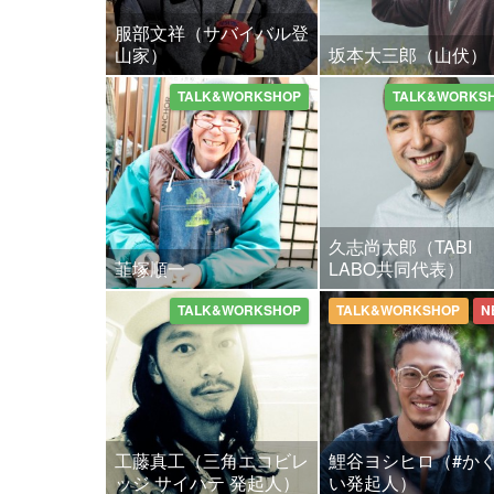
服部文祥（サバイバル登
山家）
坂本大三郎（山伏）
TALK&WORKSHOP
TALK&WORKS
久志尚太郎（TABI
韮塚順一
LABO共同代表）
TALK&WORKSHOP
TALK&WORKSHOP
N
工藤真工（三角エコビレ
鯉谷ヨシヒロ（#か
ッジ サイハテ 発起人）
い発起人）