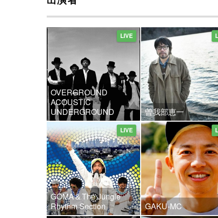
出演者
LIVE
OVERGROUND
ACOUSTIC
UNDERGROUND
曽我部恵一
LIVE
GOMA＆The Jungle
Rhythm Section
GAKU-MC