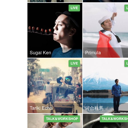
LIVE
Sugai Ken
Primula
LIVE
Tariki Echo
河合桂馬
TALK&WORKSHOP
TALK&WORKS