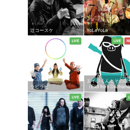
辻コースケ
YoLeYoLe
LIVE
LIVE
N
エイジくんとその友
ラビラビ
（EIJI from Dacha
LIVE