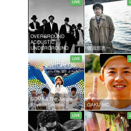
LIVE
OVERGROUND
ACOUSTIC
UNDERGROUND
曽我部恵一
LIVE
GOMA＆The Jungle
Rhythm Section
GAKU-MC
LIVE