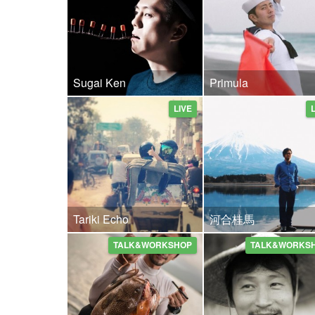
Sugai Ken
Primula
LIVE
Tariki Echo
河合桂馬
TALK&WORKSHOP
TALK&WORKS