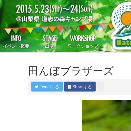
INFO
STAGE
WORKSHOP
イベント概要
出演
ワークショップ
田んぼブラザーズ
Tweetする
Shareする