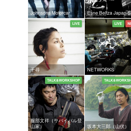
Johnsons Motorcar
Esne Beltza Japan S
LIVE
LIVE
N
千尋
NETWORKS
TALK&WORKSHOP
TALK&WORKS
服部文祥（サバイバル登
山家）
坂本大三郎（山伏）