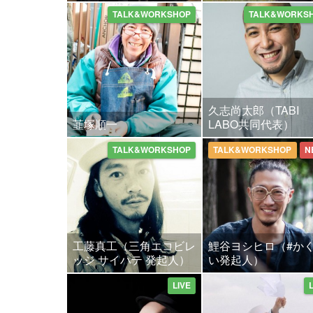
TALK&WORKSHOP
TALK&WORKS
久志尚太郎（TABI
韮塚順一
LABO共同代表）
TALK&WORKSHOP
TALK&WORKSHOP
N
工藤真工（三角エコビレ
鯉谷ヨシヒロ（#か
ッジ サイハテ 発起人）
い発起人）
LIVE