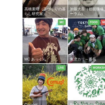
高橋素晴（手づくりの暮
加藤大吾（都留環境
らし研究家）
ーラム）
MC
FOOD
N
MC あっくん
東京カリ～番長
LIVE
WORKS
Comugi
Be-Nature School