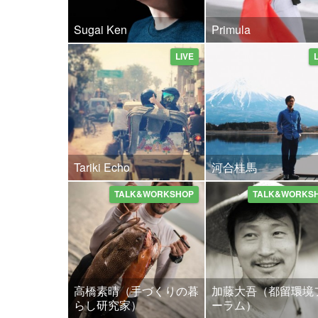
Sugai Ken
Primula
LIVE
Tariki Echo
河合桂馬
TALK&WORKSHOP
TALK&WORKS
高橋素晴（手づくりの暮
加藤大吾（都留環境
らし研究家）
ーラム）