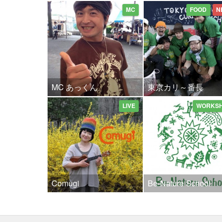
MC
FOOD
N
MC あっくん
東京カリ～番長
LIVE
WORKS
Comugi
Be-Nature School