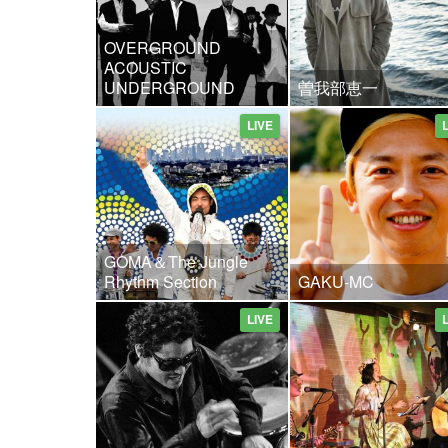
OVERGROUND
ACOUSTIC
UNDERGROUND
曽我部恵一
LIVE
GOMA＆The Jungle
Rhythm Section
GAKU-MC
LIVE