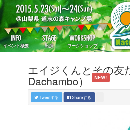
INFO
STAGE
WORKSHOP
イベント概要
出演
ワークショップ
エイジくんとその友だち 
Dachambo）
NEW!
Tweetする
Shareする