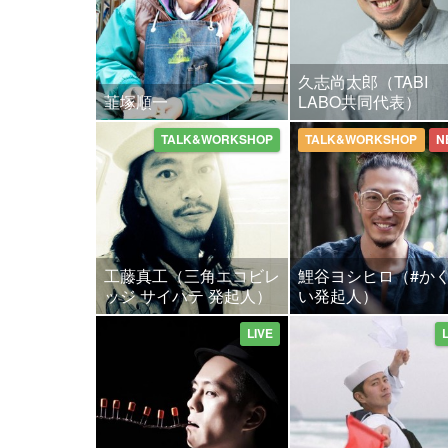
久志尚太郎（TABI
韮塚順一
LABO共同代表）
TALK&WORKSHOP
TALK&WORKSHOP
N
工藤真工（三角エコビレ
鯉谷ヨシヒロ（#か
ッジ サイハテ 発起人）
い発起人）
LIVE