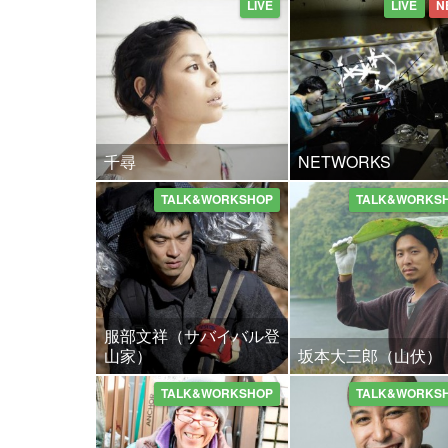
LIVE
LIVE
N
千尋
NETWORKS
TALK&WORKSHOP
TALK&WORKS
服部文祥（サバイバル登
山家）
坂本大三郎（山伏）
TALK&WORKSHOP
TALK&WORKS