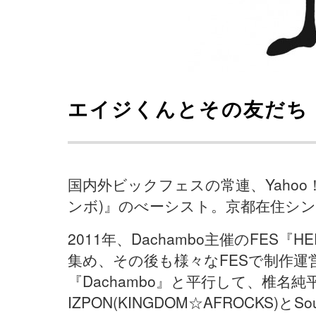
エイジくんとその友だち （EIJI 
国内外ビックフェスの常連、Yahoo！
ンボ)』のべーシスト。京都在住シ
2011年、Dachambo主催のFES『HE
集め、その後も様々なFESで制作
『Dachambo』と平行して、椎名純平、
IZPON(KINGDOM☆AFROCKS)とSou