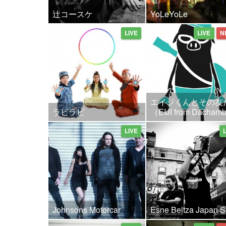
辻コースケ
YoLeYoLe
LIVE
LIVE
N
エイジくんとその友
ラビラビ
（EIJI from Dacha
LIVE
Johnsons Motorcar
Esne Beltza Japan S