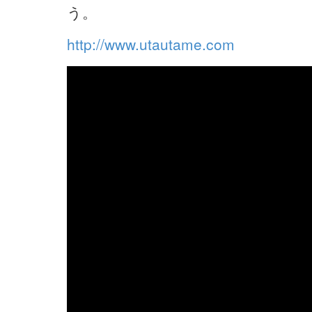
う。
http://www.utautame.com