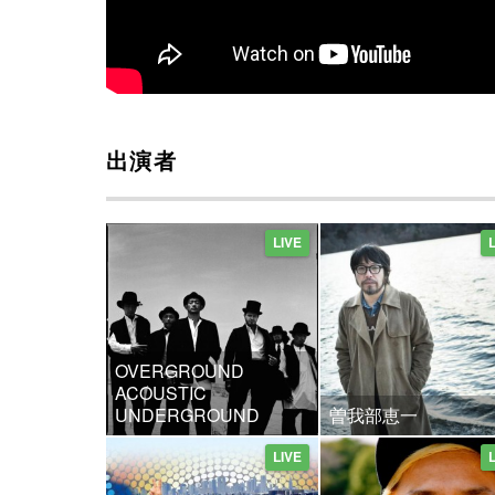
出演者
LIVE
OVERGROUND
ACOUSTIC
UNDERGROUND
曽我部恵一
LIVE