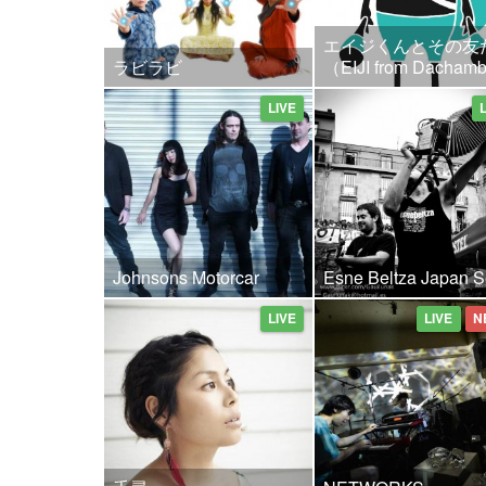
エイジくんとその友
ラビラビ
（EIJI from Dacha
LIVE
Johnsons Motorcar
Esne Beltza Japan S
LIVE
LIVE
N