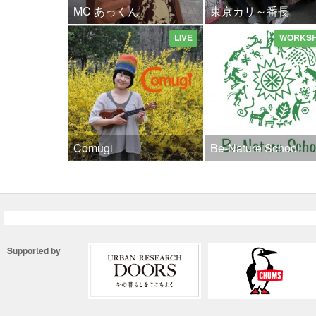
MC あっくん
東京カリ～番長
LIVE
WORKS
Comugi
Be-Nature School
Supported by