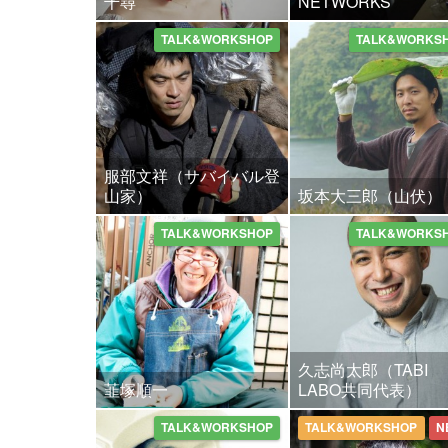
千尋
NETWORKS
TALK&WORKSHOP
TALK&WORKS
服部文祥（サバイバル登
山家）
坂本大三郎（山伏）
TALK&WORKSHOP
TALK&WORKS
久志尚太郎（TABI
韮塚順一
LABO共同代表）
TALK&WORKSHOP
TALK&WORKSHOP
N