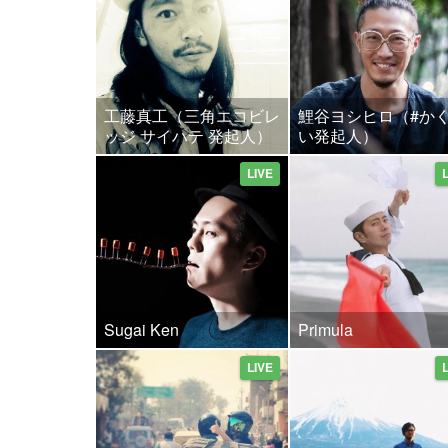
工藤真工（三角エコビレ
鯉谷ヨシヒロ（#か
ッジ サイハテ 発起人）
い発起人）
LIVE
Sugai Ken
Primula
LIVE