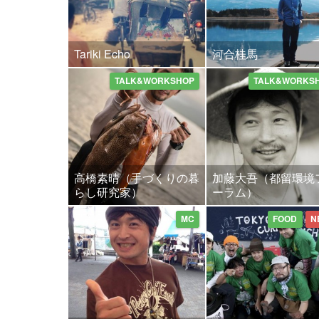
Tariki Echo
河合桂馬
TALK&WORKSHOP
TALK&WORKS
高橋素晴（手づくりの暮
加藤大吾（都留環境
らし研究家）
ーラム）
MC
FOOD
N