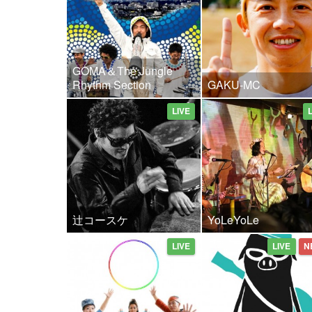
GOMA＆The Jungle
Rhythm Section
GAKU-MC
LIVE
辻コースケ
YoLeYoLe
LIVE
LIVE
N