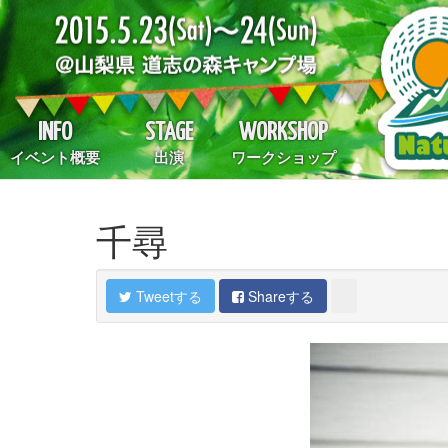
INFO
STAGE
WORKSHOP
イベント概要
出演
ワークショップ
千尋
Tweetする
Shareする