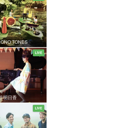
HONO TONES
LIVE
谷明日香
LIVE