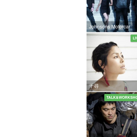
Johnsons Motorcar
LI
千尋
TALK&WORKSH