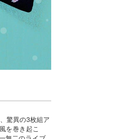
来、驚異の3枚組ア
s』で旋風を巻き起こ
唯一無二のライブ