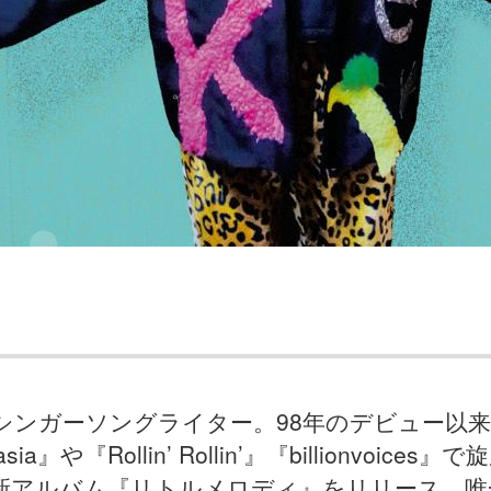
のシンガーソングライター。98年のデビュー以
sia』や『Rollin’ Rollin’』『billionvoice
最新アルバム『リトルメロディ』をリリース。