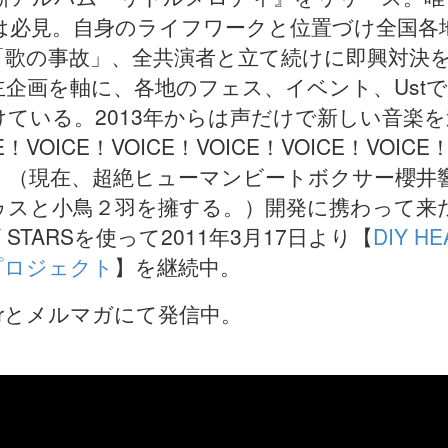
は必見。自身のライフワークと位置づけ全国各
「歌の事故」、全共演者と立て続けに即興対決
企画を軸に、各地のフェス、イベント、Ust
ている。2013年からは声だけで新しい音楽
CE！VOICE！VOICE！VOICE！VOICE！VO
。（現在、超絶ヒューマンビートボクサー櫻井
ゥスと小鳥２羽を擁する。）開発に携わって来
 STARSを使って2011年3月17日より【
DIY 
プロジェクト
】を継続中。
terとメルマガにて発信中。