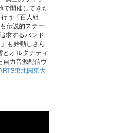
地で開催してきた
を行う「百人組
でも伝説的ステー
を追求するバンド
ICE！」も始動しさら
響とオルタナティ
た自力音源配信ウ
HEARTS東北関東大