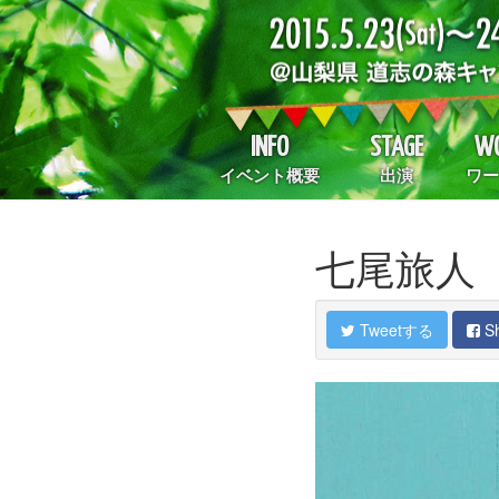
INFO
STAGE
WO
イベント概要
出演
ワー
七尾旅人
Tweetする
S