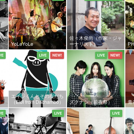
佐々木俊尚（作家・ジャ
YoLeYoLe
ーナリスト）
P
VE
LIVE
NEW!
LIVE
NEW!
エイジくんとその友だち
（EIJI from Dachambo）
ズクナシ（前夜祭）
青
VE
LIVE
LIVE