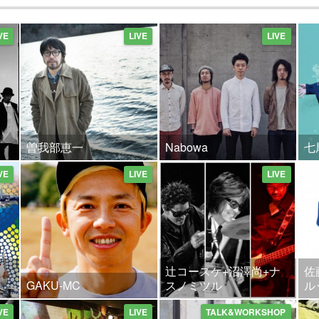
VE
LIVE
LIVE
曽我部恵一
Nabowa
七
VE
LIVE
LIVE
辻コースケ+沼澤尚+ナ
佐
GAKU-MC
スノミツル
ル
VE
LIVE
TALK&WORKSHOP