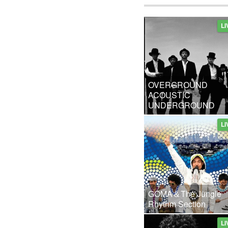
LI
OVERGROUND
ACOUSTIC
UNDERGROUND
LI
GOMA＆The Jungle
Rhythm Section
LI