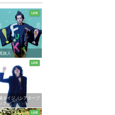
LIVE
尾旅人
LIVE
藤タイジ（シアターブ
ック）
LIVE