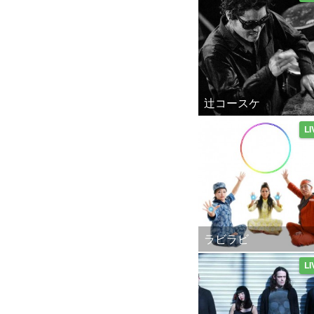
辻コースケ
LI
ラビラビ
LI