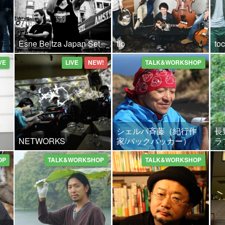
Esne Beltza Japan Set
tio
to
VE
LIVE
NEW!
TALK&WORKSHOP
シェルパ斉藤（紀行作
長
NETWORKS
家/バックパッカー）
ラ
OP
TALK&WORKSHOP
TALK&WORKSHOP