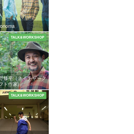
conoma
TALK&WORKSHOP
野修平（ネイチャーク
フト作家)
TALK&WORKSHOP