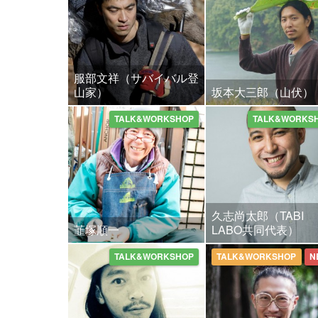
服部文祥（サバイバル登
山家）
坂本大三郎（山伏）
TALK&WORKSHOP
TALK&WORKS
久志尚太郎（TABI
韮塚順一
LABO共同代表）
TALK&WORKSHOP
TALK&WORKSHOP
N