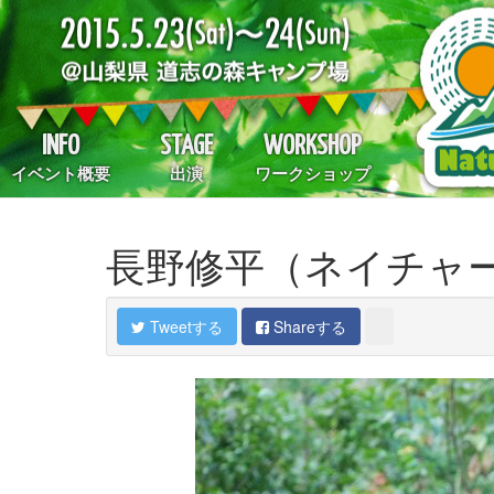
INFO
STAGE
WORKSHOP
イベント概要
出演
ワークショップ
長野修平（ネイチャー
Tweetする
Shareする