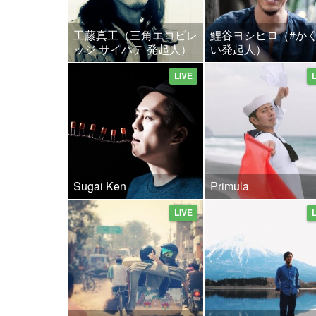
工藤真工（三角エコビレ
鯉谷ヨシヒロ（#か
ッジ サイハテ 発起人）
い発起人）
LIVE
Sugai Ken
Primula
LIVE