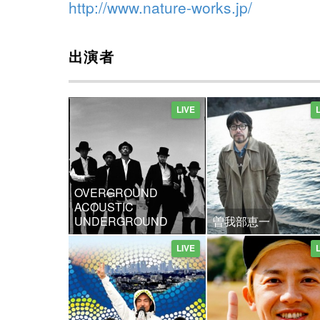
http://www.nature-works.jp/
出演者
LIVE
OVERGROUND
ACOUSTIC
UNDERGROUND
曽我部恵一
LIVE