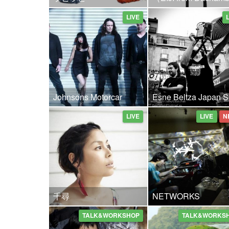
LIVE
Johnsons Motorcar
Esne Beltza Japan S
LIVE
LIVE
N
千尋
NETWORKS
TALK&WORKSHOP
TALK&WORKS