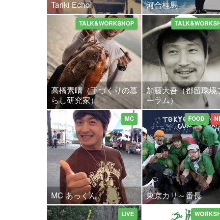
Tariki Echo
河合桂馬
TALK&WORKSHOP
TALK&WORKS
高橋素晴（手づくりの暮
加藤大吾（都留環境
らし研究家）
ーラム）
MC
FOOD
N
MC あっくん
東京カリ～番長
LIVE
WORKS