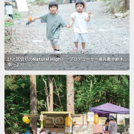
ひと区切りのNatural High！、プロデューサー南兵衛＠鈴木
幸一より