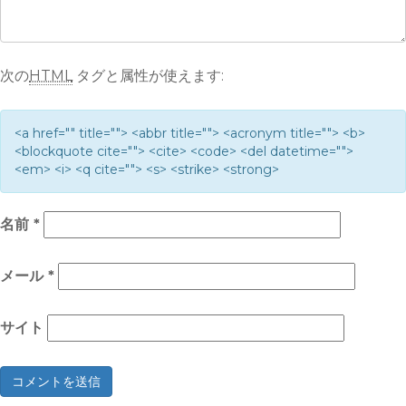
次の
HTML
タグと属性が使えます:
<a href="" title=""> <abbr title=""> <acronym title=""> <b>
<blockquote cite=""> <cite> <code> <del datetime="">
<em> <i> <q cite=""> <s> <strike> <strong>
名前
*
メール
*
サイト