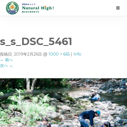
s_s_DSC_5461
投稿日:
2019年2月26日
@
1000 × 665
|
Info
←
前へ
次へ
→