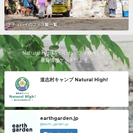
ナチュハイのフェス飯一覧
Natural High!をいいね・フォローして、
最新情報ゲットしよう。
道志村キャンプ Natural High!
earthgarden.jp
@earth_garden.jp