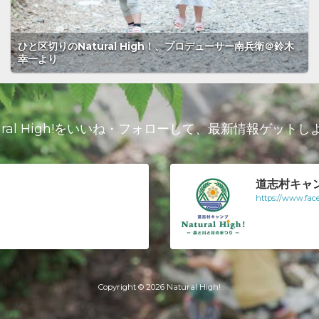
ひと区切りのNatural High！、プロデューサー南兵衛＠鈴木
幸一より
ural High!をいいね・フォローして、
最新情報ゲットし
道志村キャンプ 
https://www.fac
Copyright © 2026 Natural High!