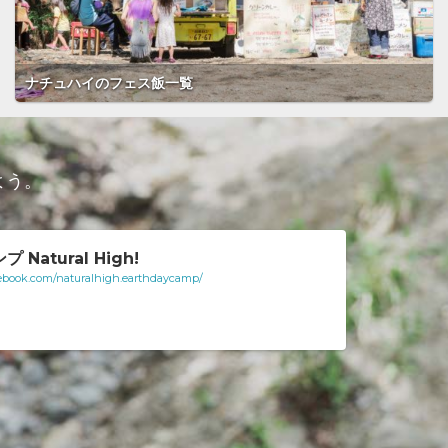
ナチュハイのフェス飯一覧
よう。
Natural High!
ebook.com/naturalhigh.earthdaycamp/