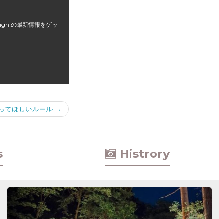
 High!の最新情報をゲッ
ってほしいルール
→
s
Histrory