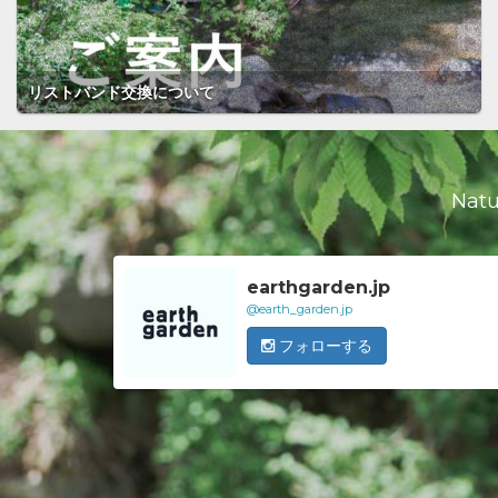
リストバンド交換について
Nat
earthgarden.jp
@earth_garden.jp
フォローする