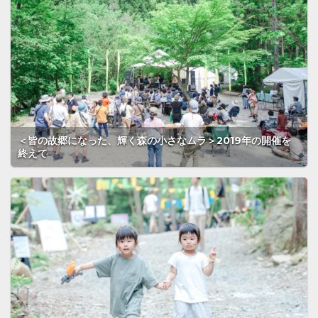
＜皆の故郷になった、輝く森の小さなムラ＞2019年の開催を
終えて