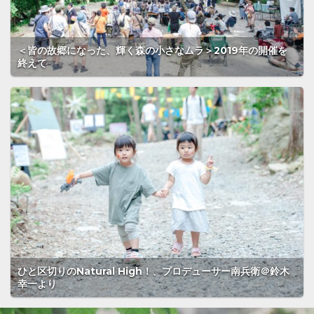
＜皆の故郷になった、輝く森の小さなムラ＞2019年の開催を
終えて
ひと区切りのNatural High！、プロデューサー南兵衛＠鈴木
幸一より