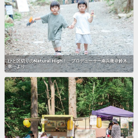
ひと区切りのNatural High！、プロデューサー南兵衛＠鈴木
幸一より