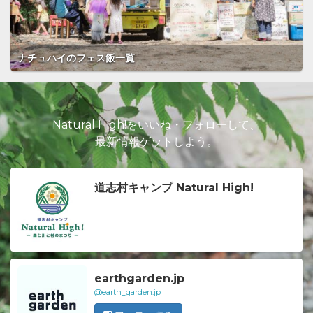
ナチュハイのフェス飯一覧
Natural High!をいいね・フォローして、
最新情報ゲットしよう。
道志村キャンプ Natural High!
earthgarden.jp
@earth_garden.jp