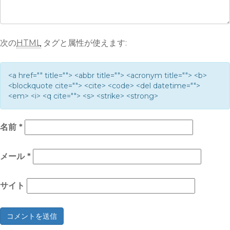
次の
HTML
タグと属性が使えます:
<a href="" title=""> <abbr title=""> <acronym title=""> <b>
<blockquote cite=""> <cite> <code> <del datetime="">
<em> <i> <q cite=""> <s> <strike> <strong>
名前
*
メール
*
サイト