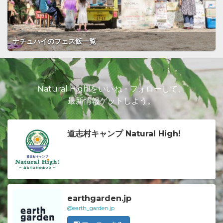
ナチュハイのフェス飯一覧
Natural High!をいいね・フォローして、
最新情報ゲットしよう。
道志村キャンプ Natural High!
earthgarden.jp
@earth_garden.jp