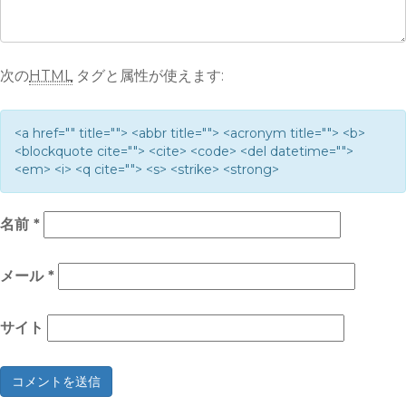
次の
HTML
タグと属性が使えます:
<a href="" title=""> <abbr title=""> <acronym title=""> <b>
<blockquote cite=""> <cite> <code> <del datetime="">
<em> <i> <q cite=""> <s> <strike> <strong>
名前
*
メール
*
サイト