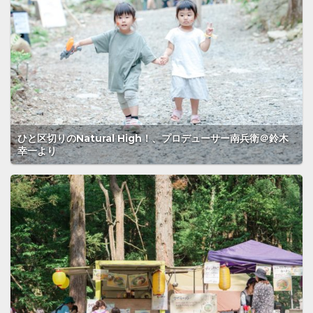
ひと区切りのNatural High！、プロデューサー南兵衛＠鈴木
幸一より