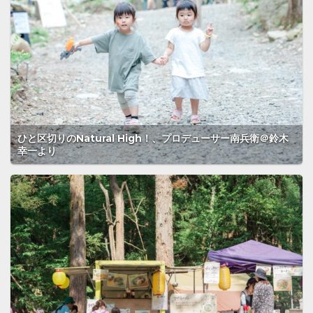
ひと区切りのNatural High！、プロデューサー南兵衛＠鈴木
幸一より