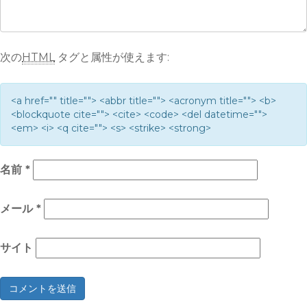
次の
HTML
タグと属性が使えます:
<a href="" title=""> <abbr title=""> <acronym title=""> <b>
<blockquote cite=""> <cite> <code> <del datetime="">
<em> <i> <q cite=""> <s> <strike> <strong>
名前
*
メール
*
サイト