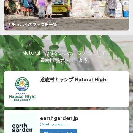
ナチュハイのフェス飯一覧
Natural High!をいいね・フォローして、
最新情報ゲットしよう。
道志村キャンプ Natural High!
earthgarden.jp
@earth_garden.jp