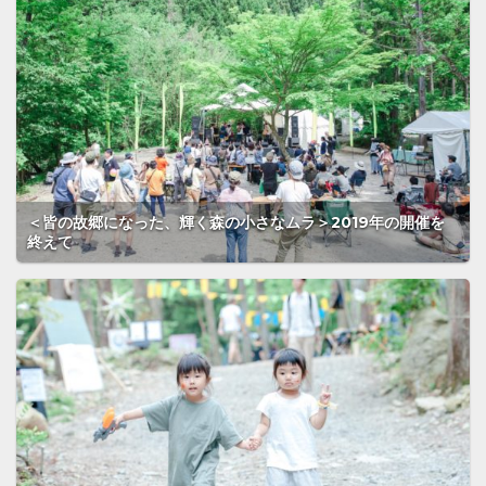
＜皆の故郷になった、輝く森の小さなムラ＞2019年の開催を
終えて