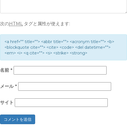
次の
HTML
タグと属性が使えます:
<a href="" title=""> <abbr title=""> <acronym title=""> <b>
<blockquote cite=""> <cite> <code> <del datetime="">
<em> <i> <q cite=""> <s> <strike> <strong>
名前
*
メール
*
サイト