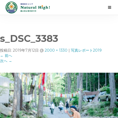
s_DSC_3383
投稿日:
2019年7月12日
@
2000 × 1330
|
写真レポート2019
←
前へ
次へ
→