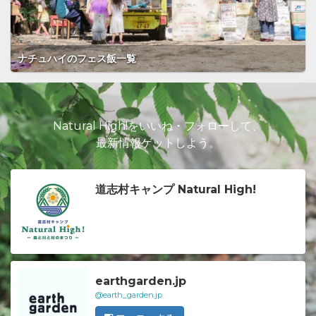
ナチュハイのフェス飯一覧
Natural High!をいいね・フォローして、
最新情報ゲットしよう。
道志村キャンプ Natural High!
earthgarden.jp
@earth_garden.jp