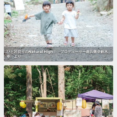
ひと区切りのNatural High！、プロデューサー南兵衛＠鈴木
幸一より