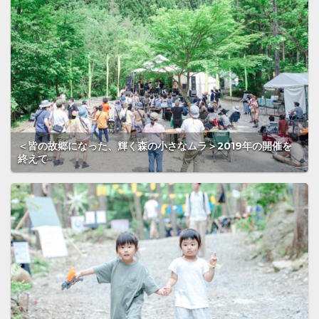
＜皆の故郷になった、輝く森の小さなムラ＞2019年の開催を
終えて