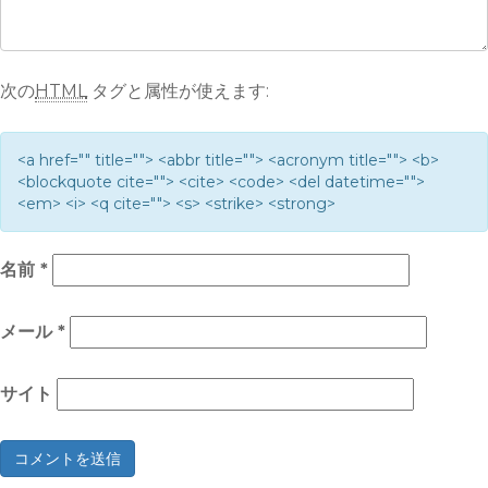
次の
HTML
タグと属性が使えます:
<a href="" title=""> <abbr title=""> <acronym title=""> <b>
<blockquote cite=""> <cite> <code> <del datetime="">
<em> <i> <q cite=""> <s> <strike> <strong>
名前
*
メール
*
サイト