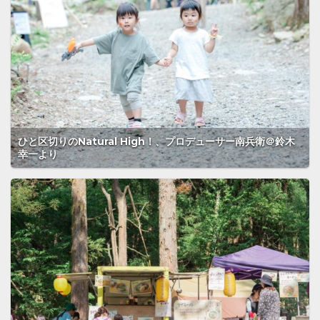
ひと区切りのNatural High！、プロデューサー南兵衛＠鈴木
幸一より