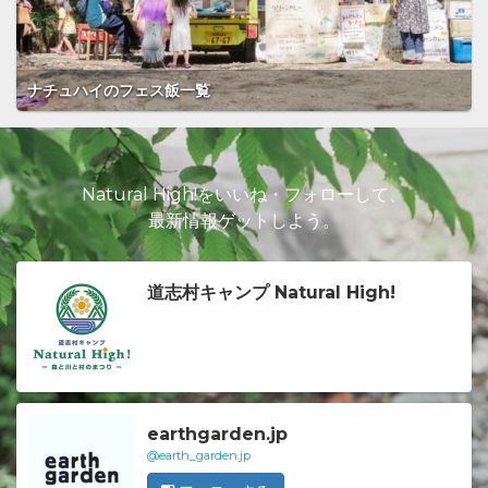
ナチュハイのフェス飯一覧
Natural High!をいいね・フォローして、
最新情報ゲットしよう。
道志村キャンプ Natural High!
earthgarden.jp
@earth_garden.jp