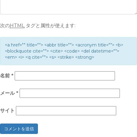
次の
HTML
タグと属性が使えます:
<a href="" title=""> <abbr title=""> <acronym title=""> <b>
<blockquote cite=""> <cite> <code> <del datetime="">
<em> <i> <q cite=""> <s> <strike> <strong>
名前
*
メール
*
サイト