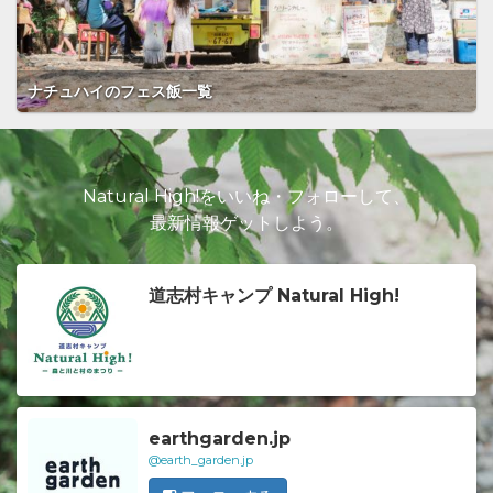
ナチュハイのフェス飯一覧
Natural High!をいいね・フォローして、
最新情報ゲットしよう。
道志村キャンプ Natural High!
earthgarden.jp
@earth_garden.jp