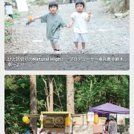
ひと区切りのNatural High！、プロデューサー南兵衛＠鈴木
幸一より