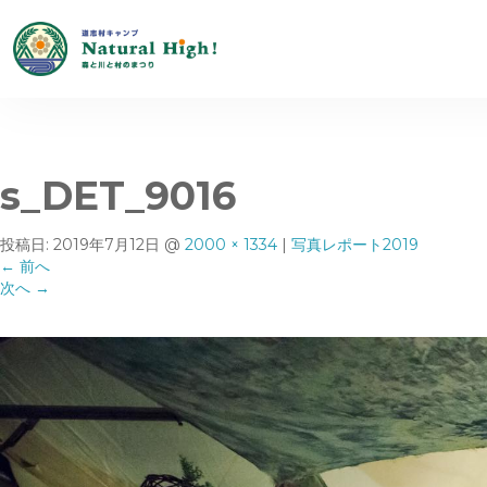
s_DET_9016
投稿日:
2019年7月12日
@
2000 × 1334
|
写真レポート2019
←
前へ
次へ
→