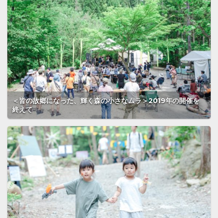
＜皆の故郷になった、輝く森の小さなムラ＞2019年の開催を
終えて