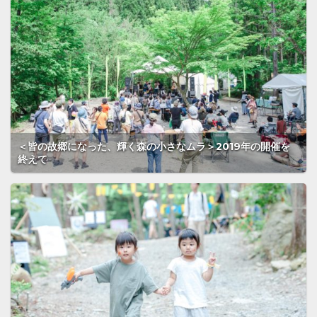
＜皆の故郷になった、輝く森の小さなムラ＞2019年の開催を
終えて