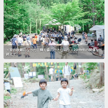
＜皆の故郷になった、輝く森の小さなムラ＞2019年の開催を
終えて