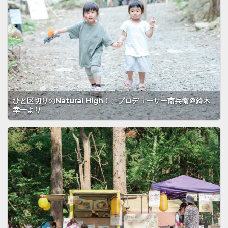
ひと区切りのNatural High！、プロデューサー南兵衛＠鈴木
幸一より