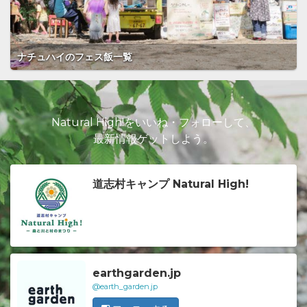
ナチュハイのフェス飯一覧
Natural High!をいいね・フォローして、
最新情報ゲットしよう。
道志村キャンプ Natural High!
earthgarden.jp
@earth_garden.jp