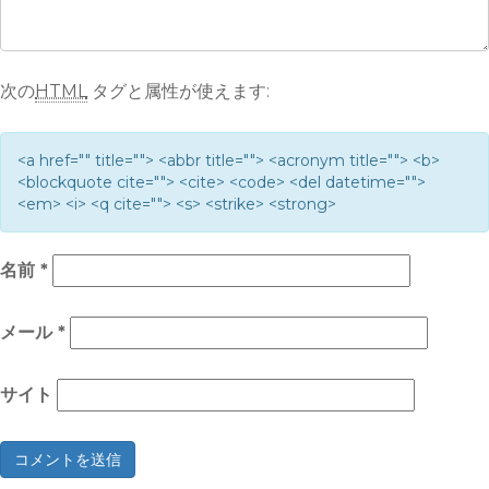
次の
HTML
タグと属性が使えます:
<a href="" title=""> <abbr title=""> <acronym title=""> <b>
<blockquote cite=""> <cite> <code> <del datetime="">
<em> <i> <q cite=""> <s> <strike> <strong>
名前
*
メール
*
サイト