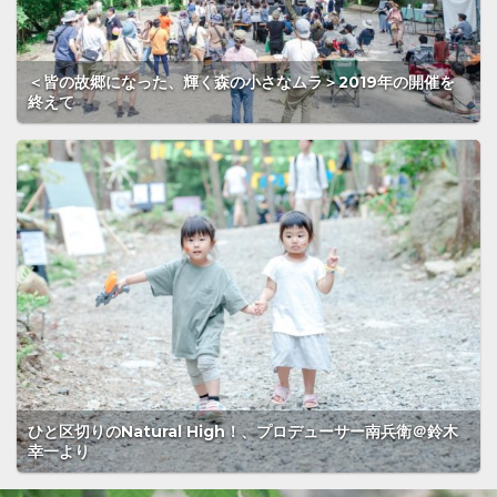
＜皆の故郷になった、輝く森の小さなムラ＞2019年の開催を
終えて
ひと区切りのNatural High！、プロデューサー南兵衛＠鈴木
幸一より