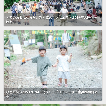
＜皆の故郷になった、輝く森の小さなムラ＞2019年の開催を
終えて
ひと区切りのNatural High！、プロデューサー南兵衛＠鈴木
幸一より