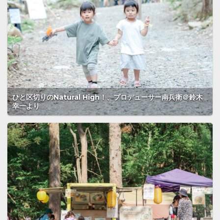
ひと区切りのNatural High！、プロデューサー南兵衛＠鈴木
幸一より