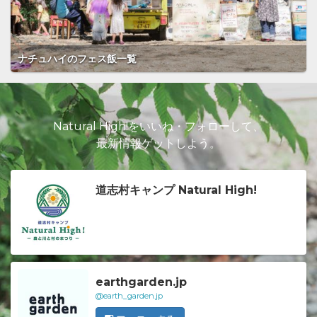
ナチュハイのフェス飯一覧
Natural High!をいいね・フォローして、
最新情報ゲットしよう。
道志村キャンプ Natural High!
earthgarden.jp
@earth_garden.jp