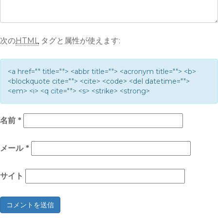
次の
HTML
タグと属性が使えます:
<a href="" title=""> <abbr title=""> <acronym title=""> <b>
<blockquote cite=""> <cite> <code> <del datetime="">
<em> <i> <q cite=""> <s> <strike> <strong>
名前
*
メール
*
サイト