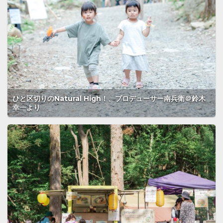
ひと区切りのNatural High！、プロデューサー南兵衛＠鈴木
幸一より