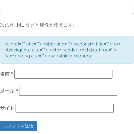
次の
HTML
タグと属性が使えます:
<a href="" title=""> <abbr title=""> <acronym title=""> <b>
<blockquote cite=""> <cite> <code> <del datetime="">
<em> <i> <q cite=""> <s> <strike> <strong>
名前
*
メール
*
サイト