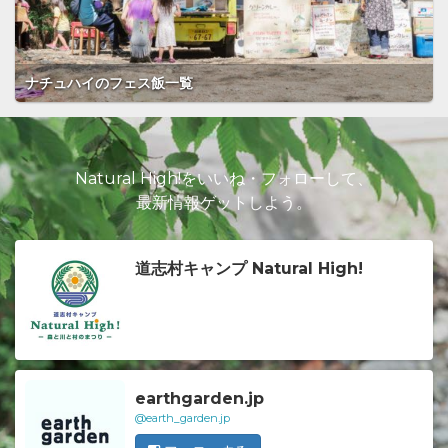
ナチュハイのフェス飯一覧
Natural High!をいいね・フォローして、
最新情報ゲットしよう。
道志村キャンプ Natural High!
earthgarden.jp
@earth_garden.jp