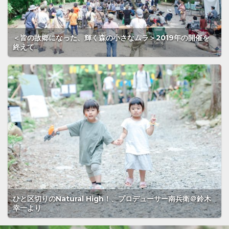
＜皆の故郷になった、輝く森の小さなムラ＞2019年の開催を
終えて
ひと区切りのNatural High！、プロデューサー南兵衛＠鈴木
幸一より