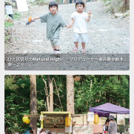
ひと区切りのNatural High！、プロデューサー南兵衛＠鈴木
幸一より