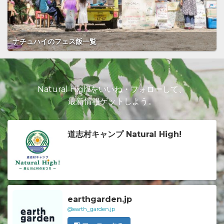
ナチュハイのフェス飯一覧
Natural High!をいいね・フォローして、
最新情報ゲットしよう。
道志村キャンプ Natural High!
earthgarden.jp
@earth_garden.jp