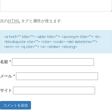
次の
HTML
タグと属性が使えます:
<a href="" title=""> <abbr title=""> <acronym title=""> <b>
<blockquote cite=""> <cite> <code> <del datetime="">
<em> <i> <q cite=""> <s> <strike> <strong>
名前
*
メール
*
サイト