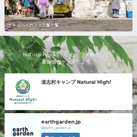
ナチュハイのフェス飯一覧
Natural High!をいいね・フォローして、
最新情報ゲットしよう。
道志村キャンプ Natural High!
earthgarden.jp
@earth_garden.jp