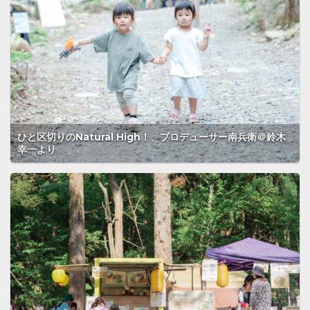
ひと区切りのNatural High！、プロデューサー南兵衛＠鈴木
幸一より