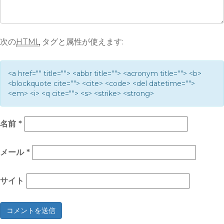
次の
HTML
タグと属性が使えます:
<a href="" title=""> <abbr title=""> <acronym title=""> <b>
<blockquote cite=""> <cite> <code> <del datetime="">
<em> <i> <q cite=""> <s> <strike> <strong>
名前
*
メール
*
サイト