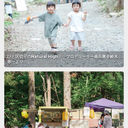
ひと区切りのNatural High！、プロデューサー南兵衛＠鈴木
幸一より