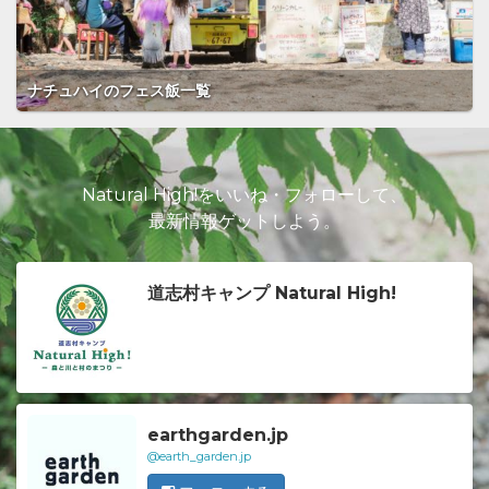
ナチュハイのフェス飯一覧
Natural High!をいいね・フォローして、
最新情報ゲットしよう。
道志村キャンプ Natural High!
earthgarden.jp
@earth_garden.jp