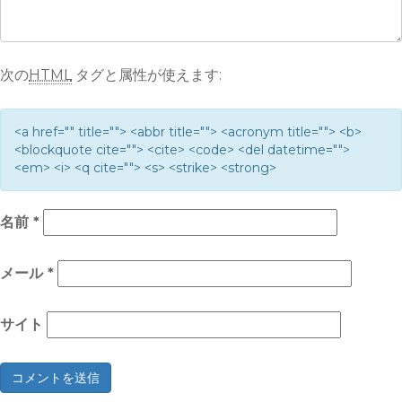
次の
HTML
タグと属性が使えます:
<a href="" title=""> <abbr title=""> <acronym title=""> <b>
<blockquote cite=""> <cite> <code> <del datetime="">
<em> <i> <q cite=""> <s> <strike> <strong>
名前
*
メール
*
サイト