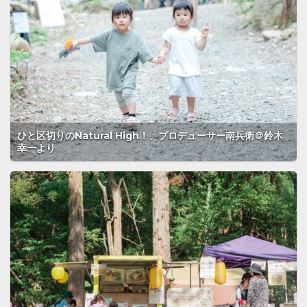
ひと区切りのNatural High！、プロデューサー南兵衛＠鈴木
幸一より