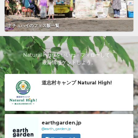
ナチュハイのフェス飯一覧
Natural High!をいいね・フォローして、
最新情報ゲットしよう。
道志村キャンプ Natural High!
earthgarden.jp
@earth_garden.jp