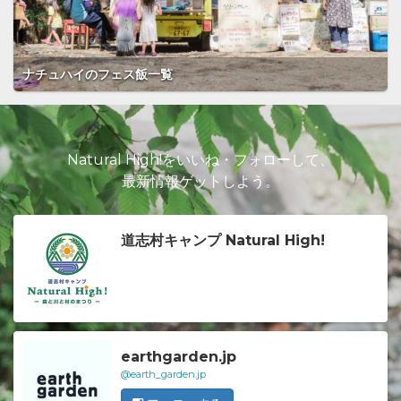
ナチュハイのフェス飯一覧
Natural High!をいいね・フォローして、
最新情報ゲットしよう。
道志村キャンプ Natural High!
earthgarden.jp
@earth_garden.jp