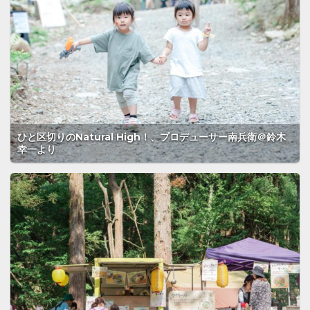
ひと区切りのNatural High！、プロデューサー南兵衛＠鈴木
幸一より