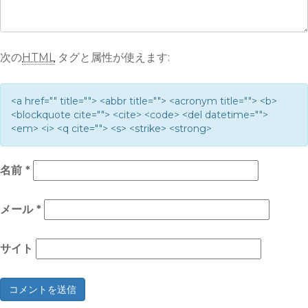
次の
HTML
タグと属性が使えます:
<a href="" title=""> <abbr title=""> <acronym title=""> <b>
<blockquote cite=""> <cite> <code> <del datetime="">
<em> <i> <q cite=""> <s> <strike> <strong>
名前
*
メール
*
サイト