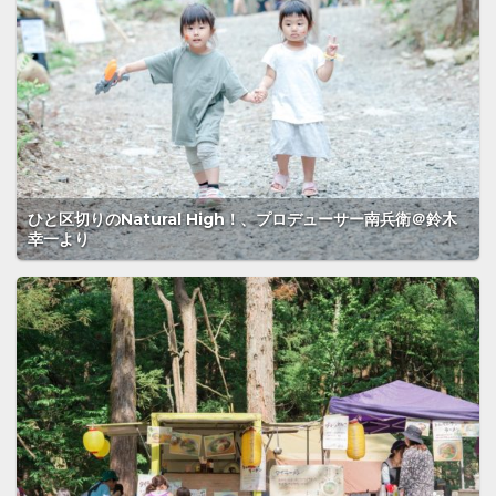
ひと区切りのNatural High！、プロデューサー南兵衛＠鈴木
幸一より