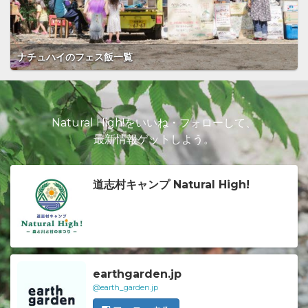
ナチュハイのフェス飯一覧
Natural High!をいいね・フォローして、
最新情報ゲットしよう。
道志村キャンプ Natural High!
earthgarden.jp
@earth_garden.jp