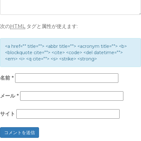
次の
HTML
タグと属性が使えます:
<a href="" title=""> <abbr title=""> <acronym title=""> <b>
<blockquote cite=""> <cite> <code> <del datetime="">
<em> <i> <q cite=""> <s> <strike> <strong>
名前
*
メール
*
サイト