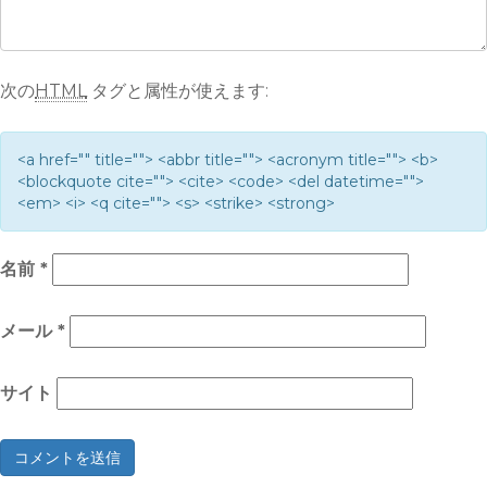
次の
HTML
タグと属性が使えます:
<a href="" title=""> <abbr title=""> <acronym title=""> <b>
<blockquote cite=""> <cite> <code> <del datetime="">
<em> <i> <q cite=""> <s> <strike> <strong>
名前
*
メール
*
サイト