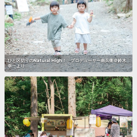
ひと区切りのNatural High！、プロデューサー南兵衛＠鈴木
幸一より