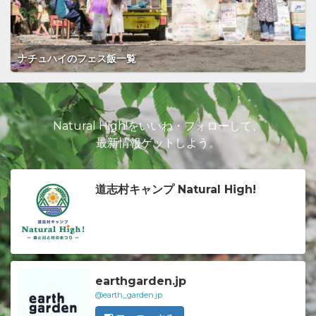
ナチュハイのフェス飯一覧
Natural High!をいいね・フォローして、
最新情報ゲットしよう。
道志村キャンプ Natural High!
earthgarden.jp
@earth_garden.jp