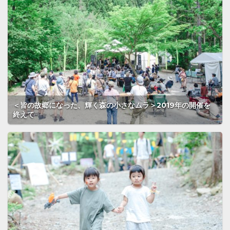
＜皆の故郷になった、輝く森の小さなムラ＞2019年の開催を
終えて