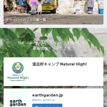
ナチュハイのフェス飯一覧
Natural High!をいいね・フォローして、
最新情報ゲットしよう。
道志村キャンプ Natural High!
earthgarden.jp
@earth_garden.jp