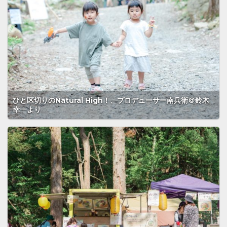
ひと区切りのNatural High！、プロデューサー南兵衛＠鈴木
幸一より