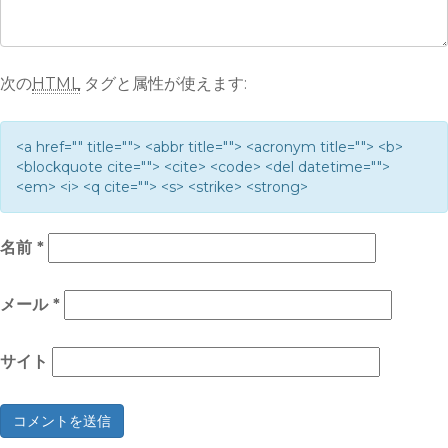
次の
HTML
タグと属性が使えます:
<a href="" title=""> <abbr title=""> <acronym title=""> <b>
<blockquote cite=""> <cite> <code> <del datetime="">
<em> <i> <q cite=""> <s> <strike> <strong>
名前
*
メール
*
サイト