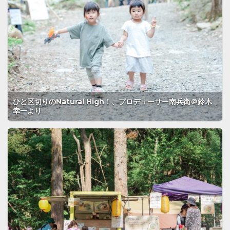
ひと区切りのNatural High！、プロデューサー南兵衛＠鈴木
幸一より