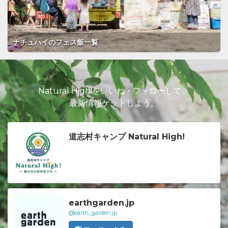
ナチュハイのフェス飯一覧
Natural High!をいいね・フォローして、
最新情報ゲットしよう。
道志村キャンプ Natural High!
earthgarden.jp
@earth_garden.jp