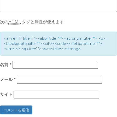
次の
HTML
タグと属性が使えます:
<a href="" title=""> <abbr title=""> <acronym title=""> <b>
<blockquote cite=""> <cite> <code> <del datetime="">
<em> <i> <q cite=""> <s> <strike> <strong>
名前
*
メール
*
サイト