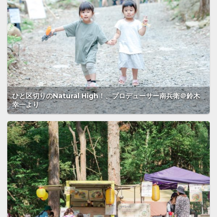
ひと区切りのNatural High！、プロデューサー南兵衛＠鈴木
幸一より