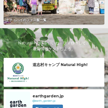
ナチュハイのフェス飯一覧
Natural High!をいいね・フォローして、
最新情報ゲットしよう。
道志村キャンプ Natural High!
earthgarden.jp
@earth_garden.jp