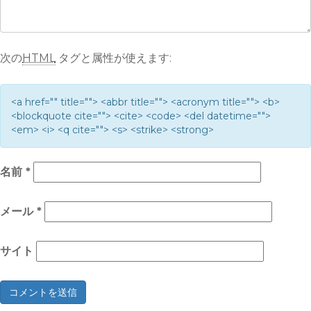
次の
HTML
タグと属性が使えます:
<a href="" title=""> <abbr title=""> <acronym title=""> <b>
<blockquote cite=""> <cite> <code> <del datetime="">
<em> <i> <q cite=""> <s> <strike> <strong>
名前
*
メール
*
サイト