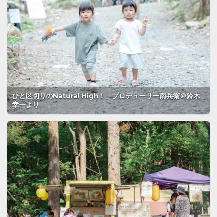
ひと区切りのNatural High！、プロデューサー南兵衛＠鈴木
幸一より