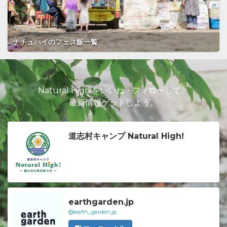
ナチュハイのフェス飯一覧
Natural High!をいいね・フォローして、
最新情報ゲットしよう。
道志村キャンプ Natural High!
earthgarden.jp
@earth_garden.jp