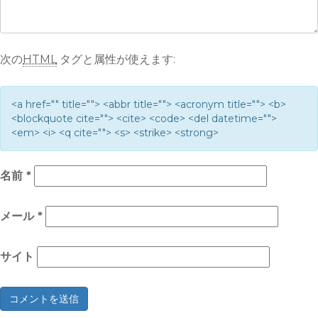
次の
HTML
タグと属性が使えます:
<a href="" title=""> <abbr title=""> <acronym title=""> <b>
<blockquote cite=""> <cite> <code> <del datetime="">
<em> <i> <q cite=""> <s> <strike> <strong>
名前
*
メール
*
サイト