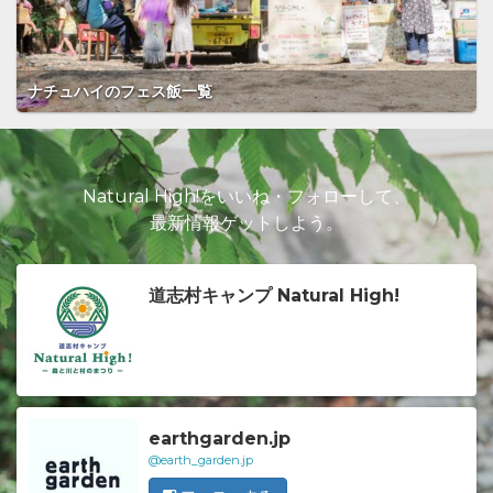
ナチュハイのフェス飯一覧
Natural High!をいいね・フォローして、
最新情報ゲットしよう。
道志村キャンプ Natural High!
earthgarden.jp
@earth_garden.jp