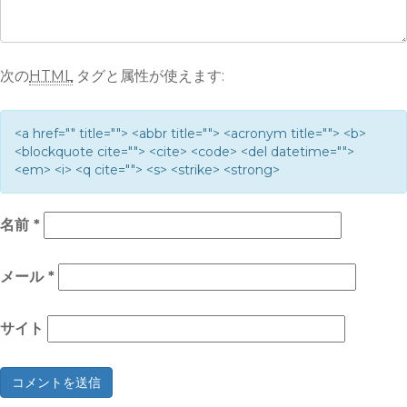
次の
HTML
タグと属性が使えます:
<a href="" title=""> <abbr title=""> <acronym title=""> <b>
<blockquote cite=""> <cite> <code> <del datetime="">
<em> <i> <q cite=""> <s> <strike> <strong>
名前
*
メール
*
サイト