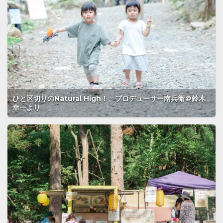
ひと区切りのNatural High！、プロデューサー南兵衛＠鈴木
幸一より