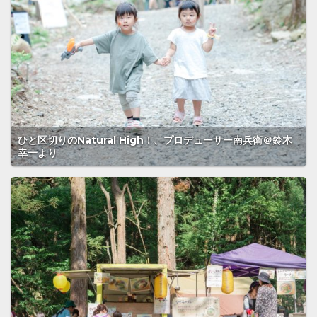
ひと区切りのNatural High！、プロデューサー南兵衛＠鈴木
幸一より