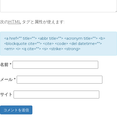
次の
HTML
タグと属性が使えます:
<a href="" title=""> <abbr title=""> <acronym title=""> <b>
<blockquote cite=""> <cite> <code> <del datetime="">
<em> <i> <q cite=""> <s> <strike> <strong>
名前
*
メール
*
サイト