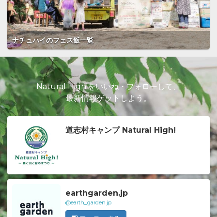
ナチュハイのフェス飯一覧
Natural High!をいいね・フォローして、
最新情報ゲットしよう。
道志村キャンプ Natural High!
earthgarden.jp
@earth_garden.jp