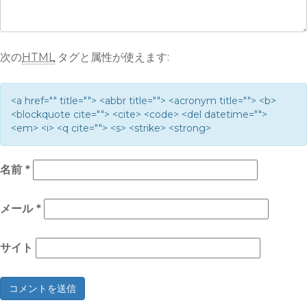
次の
HTML
タグと属性が使えます:
<a href="" title=""> <abbr title=""> <acronym title=""> <b>
<blockquote cite=""> <cite> <code> <del datetime="">
<em> <i> <q cite=""> <s> <strike> <strong>
名前
*
メール
*
サイト