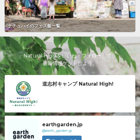
ナチュハイのフェス飯一覧
Natural High!をいいね・フォローして、
最新情報ゲットしよう。
道志村キャンプ Natural High!
earthgarden.jp
@earth_garden.jp