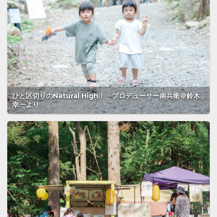
ひと区切りのNatural High！、プロデューサー南兵衛＠鈴木
幸一より