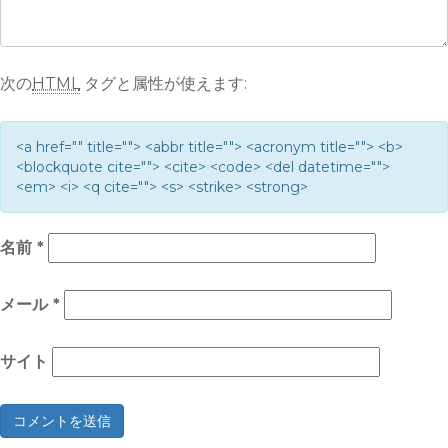
次の
HTML
タグと属性が使えます:
<a href="" title=""> <abbr title=""> <acronym title=""> <b>
<blockquote cite=""> <cite> <code> <del datetime="">
<em> <i> <q cite=""> <s> <strike> <strong>
名前
*
メール
*
サイト