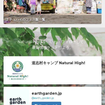
ナチュハイのフェス飯一覧
Natural High!をいいね・フォローして、
最新情報ゲットしよう。
道志村キャンプ Natural High!
earthgarden.jp
@earth_garden.jp