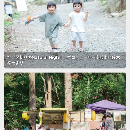
ひと区切りのNatural High！、プロデューサー南兵衛＠鈴木
幸一より