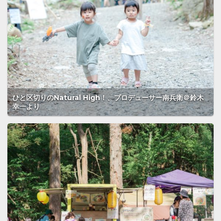
ひと区切りのNatural High！、プロデューサー南兵衛＠鈴木
幸一より