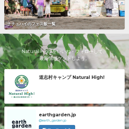
ナチュハイのフェス飯一覧
Natural High!をいいね・フォローして、
最新情報ゲットしよう。
道志村キャンプ Natural High!
earthgarden.jp
@earth_garden.jp