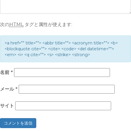
次の
HTML
タグと属性が使えます:
<a href="" title=""> <abbr title=""> <acronym title=""> <b>
<blockquote cite=""> <cite> <code> <del datetime="">
<em> <i> <q cite=""> <s> <strike> <strong>
名前
*
メール
*
サイト