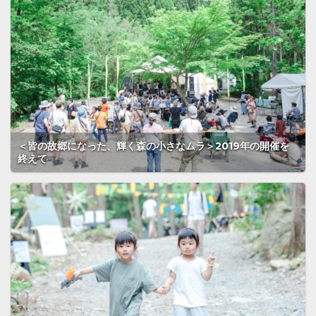
＜皆の故郷になった、輝く森の小さなムラ＞2019年の開催を
終えて