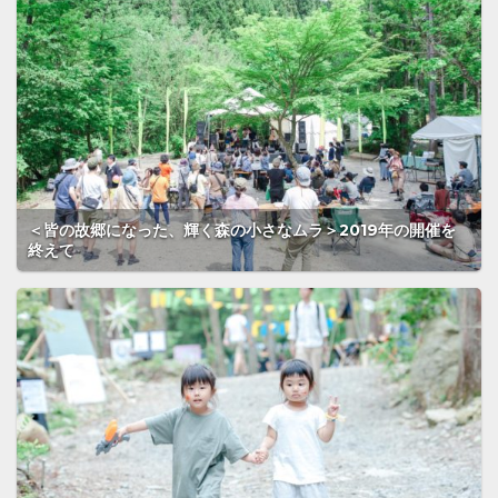
＜皆の故郷になった、輝く森の小さなムラ＞2019年の開催を
終えて