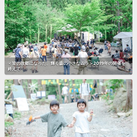
＜皆の故郷になった、輝く森の小さなムラ＞2019年の開催を
終えて